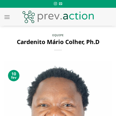
Skip
to
content
EQUIPE
Cardenito Mário Colher, Ph.D
10
fev