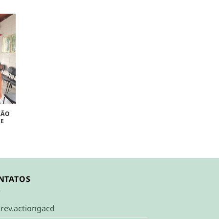
ÇÃO
 E
NTATOS
rev.actiongacd