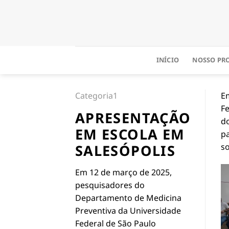
Skip
to
content
INÍCIO
NOSSO PR
Categoria1
E
Fe
APRESENTAÇÃO
do
EM ESCOLA EM
pa
SALESÓPOLIS
so
Em 12 de março de 2025,
pesquisadores do
Departamento de Medicina
Preventiva da Universidade
Federal de São Paulo